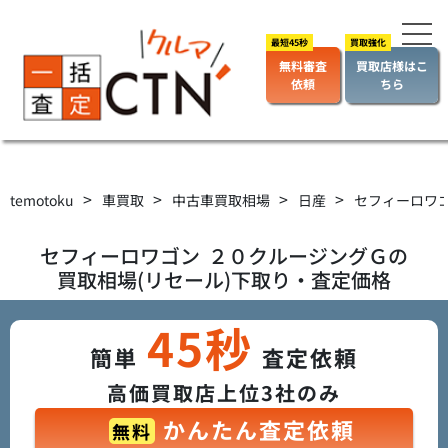
無料審査
買取店様はこ
依頼
ちら
>
>
>
>
temotoku
車買取
中古車買取相場
日産
セフィーロワ
セフィーロワゴン
２０クルージングＧ
の
買取相場(リセール)下取り・査定価格
45秒
簡単
査定依頼
高価買取店上位3社のみ
かんたん査定依頼
無料