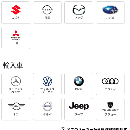
スズキ
日産
マツダ
スバル
三菱
輸入車
メルセデス
フォルクス
BMW
アウディ
ベンツ
ワーゲン
ミニ
ボルボ
ジープ
プジョー
全てのメーカーから買取相場を探す