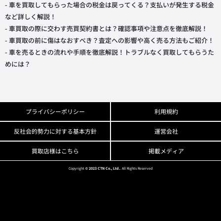
- 車を買取してもらった場合の税金は戻ってくる？支払いが発生する税金
など詳しく解説！
- 車買取の際に交わす売買契約書とは？確認事項や注意点を徹底解説！
- 車買取の前に傷はなおすべき？査定への影響や高く売る方法もご紹介！
- 車を売るときの流れや手順を徹底解説！トラブルなく買取してもらうた
めには？
プライバシーポリシー
利用規約
反社会的勢力に対する基本方針
運営会社
買取店様はこちら
掲載メディア
Copyright
© 2023 CTN Co., Ltd.
. All Rights Reserved