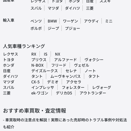
レクサス
トヨタ
ホンダ
日産
スズキ
スバル
マツダ
ダイハツ
三菱
輸入車
ベンツ
BMW
ワーゲン
アウディ
ミニ
ボルボ
ジープ
プジョー
人気車種ランキング
レクサス
RX
IS
NX
トヨタ
プリウス
アルファード
ヴォクシー
ホンダ
N-BOX
フリード
ヴェゼル
日産
デイズルークス
セレナ
ノート
ダイハツ
タント
ムーヴキャンパス
タフト
マツダ
CX-5
デミオ
アクセラ
スバル
インプレッサ
フォレスター
レヴォーグ
三菱
ek-ワゴン
デリカD5
アウトランダー
おすすめ車買取・査定情報
- 車買取時の注意点を解説！実際にあった売却時のトラブル事例や対処法
も紹介