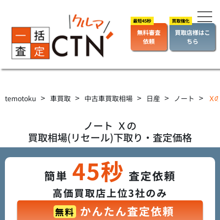
無料審査
買取店様はこ
依頼
ちら
>
>
>
>
>
temotoku
車買取
中古車買取相場
日産
ノート
Ｘの
ノート
Ｘ
の
買取相場(リセール)下取り・査定価格
45秒
簡単
査定依頼
高価買取店上位3社のみ
かんたん査定依頼
無料