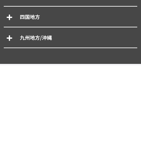
四国地方
九州地方/沖縄
専門別車買取一括査定
- 廃車買取一括査定
- 事故車買取一括査定
- 旧車買取一括査定
- 輸入車買取一括査定
- スーパーカー買取一括査定
タイプから探す買取査定相場