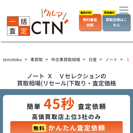
無料審査
買取店様はこ
依頼
ちら
>
>
>
>
>
temotoku
車買取
中古車買取相場
日産
ノート
Ｘ 
ノート
Ｘ Ｖセレクション
の
買取相場(リセール)下取り・査定価格
45秒
簡単
査定依頼
高価買取店上位3社のみ
かんたん査定依頼
無料