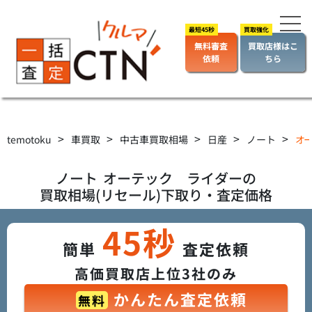
無料審査
買取店様はこ
依頼
ちら
>
>
>
>
>
temotoku
車買取
中古車買取相場
日産
ノート
オー
ノート
オーテック ライダー
の
買取相場(リセール)下取り・査定価格
45秒
簡単
査定依頼
高価買取店上位3社のみ
かんたん査定依頼
無料