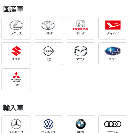
国産車
レクサス
トヨタ
ホンダ
ダイハツ
スズキ
日産
マツダ
スバル
三菱
輸入車
メルセデス
フォルクス
BMW
アウディ