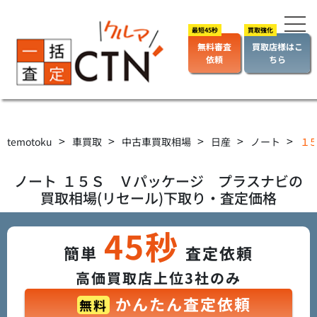
無料審査
買取店様はこ
依頼
ちら
>
>
>
>
>
temotoku
車買取
中古車買取相場
日産
ノート
１５
ノート
１５Ｓ Ｖパッケージ プラスナビ
の
買取相場(リセール)下取り・査定価格
45秒
簡単
査定依頼
高価買取店上位3社のみ
かんたん査定依頼
無料