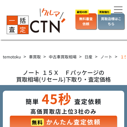
無料審査
買取店様はこ
依頼
ちら
>
>
>
>
>
temotoku
車買取
中古車買取相場
日産
ノート
１５
ノート
１５Ｘ Ｆパッケージ
の
買取相場(リセール)下取り・査定価格
45秒
簡単
査定依頼
高価買取店上位3社のみ
かんたん査定依頼
無料