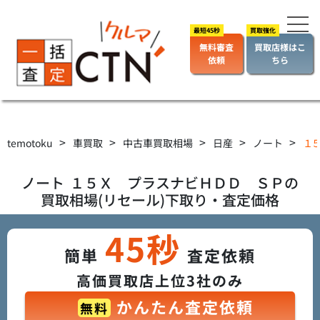
無料審査
買取店様はこ
依頼
ちら
>
>
>
>
>
temotoku
車買取
中古車買取相場
日産
ノート
１５
ノート
１５Ｘ プラスナビＨＤＤ ＳＰ
の
買取相場(リセール)下取り・査定価格
45秒
簡単
査定依頼
高価買取店上位3社のみ
かんたん査定依頼
無料