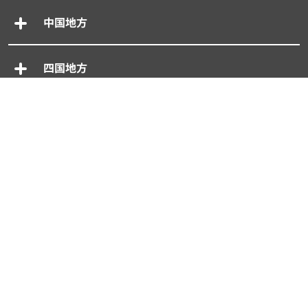
中国地方
四国地方
九州地方/沖縄
専門別車買取一括査定
- 廃車買取一括査定
- 事故車買取一括査定
- 旧車買取一括査定
- 輸入車買取一括査定
- スーパーカー買取一括査定