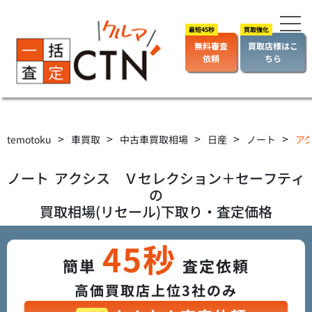
無料審査
買取店様はこ
依頼
ちら
>
>
>
>
>
temotoku
車買取
中古車買取相場
日産
ノート
アク
ノート
アクシス Ｖセレクション＋セーフティ
の
買取相場(リセール)下取り・査定価格
45秒
簡単
査定依頼
高価買取店上位3社のみ