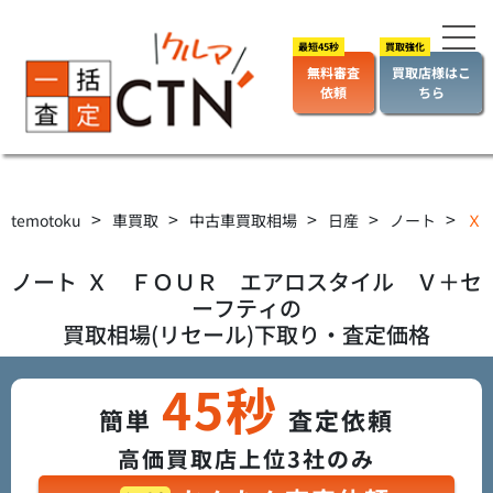
無料審査
買取店様はこ
依頼
ちら
>
>
>
>
>
temotoku
車買取
中古車買取相場
日産
ノート
Ｘ 
ノート
Ｘ ＦＯＵＲ エアロスタイル Ｖ＋セ
ーフティ
の
買取相場(リセール)下取り・査定価格
45秒
簡単
査定依頼
高価買取店上位3社のみ