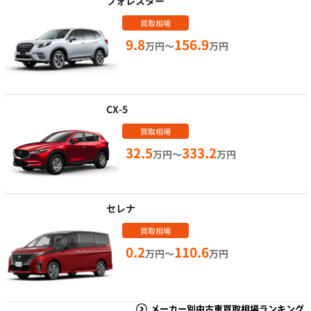
フォレスター
買取相場
9.8
156.9
万円～
万円
CX-5
買取相場
32.5
333.2
万円～
万円
セレナ
買取相場
0.2
110.6
万円～
万円
メーカー別中古車買取相場ランキング