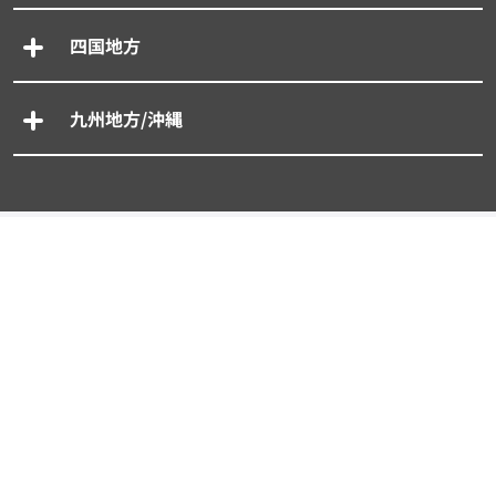
四国地方
九州地方/沖縄
専門別車買取一括査定
- 廃車買取一括査定
- 事故車買取一括査定
- 旧車買取一括査定
- 輸入車買取一括査定
- スーパーカー買取一括査定
タイプから探す買取査定相場