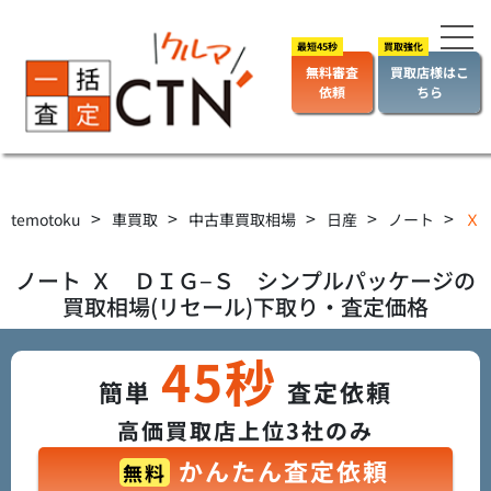
無料審査
買取店様はこ
依頼
ちら
>
>
>
>
>
temotoku
車買取
中古車買取相場
日産
ノート
Ｘ 
ノート
Ｘ ＤＩＧ−Ｓ シンプルパッケージ
の
買取相場(リセール)下取り・査定価格
45秒
簡単
査定依頼
高価買取店上位3社のみ
かんたん査定依頼
無料