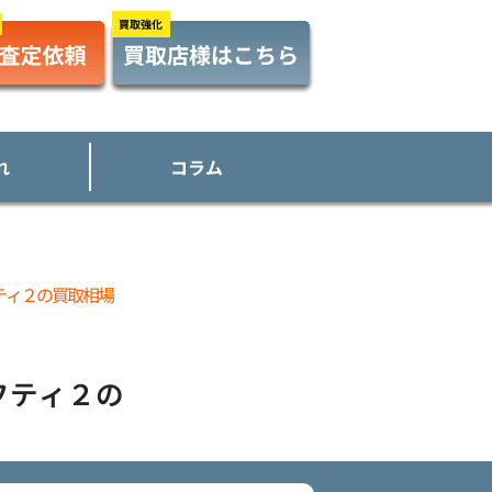
れ
コラム
ティ２の買取相場
フティ２
の