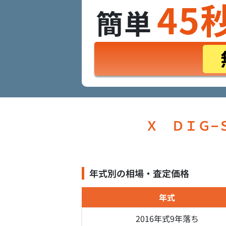
45
簡単
Ｘ ＤＩＧ−
年式別の相場・査定価格
年式
2016年式
9年落ち