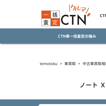
C
CTN車一括査定の強み
temotoku
>
車買取
>
中古車買取相
ノート
Ｘ