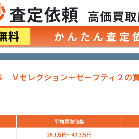
秒
査定依頼
高価買取
無料
かんたん査定
Ｓ Ｖセレクション＋セーフティ２の
平均買取価格
26.1万円～
40.3万円