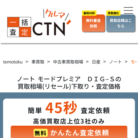
無料審査
買取店様はこ
依頼
ちら
>
>
>
>
>
temotoku
車買取
中古車買取相場
日産
ノート
モー
ノート
モードプレミア ＤＩＧ−Ｓ
の
買取相場(リセール)下取り・査定価格
45秒
簡単
査定依頼
高価買取店上位3社のみ
かんたん査定依頼
無料