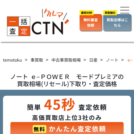
無料審査
買取店様はこ
依頼
ちら
>
>
>
>
>
temotoku
車買取
中古車買取相場
日産
ノート
ｅ−
ノート
ｅ−ＰＯＷＥＲ モードプレミア
の
買取相場(リセール)下取り・査定価格
45秒
簡単
査定依頼
高価買取店上位3社のみ
かんたん査定依頼
無料