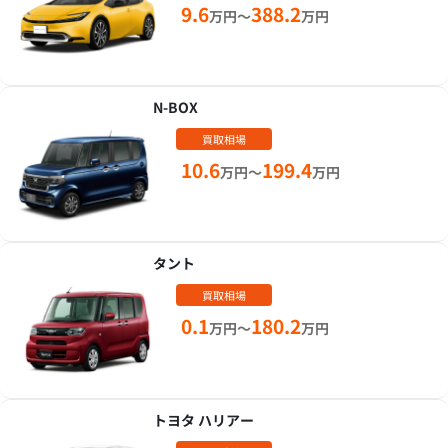
9.6
388.2
万円～
万円
N-BOX
買取相場
10.6
199.4
万円～
万円
タント
買取相場
0.1
180.2
万円～
万円
トヨタ ハリアー