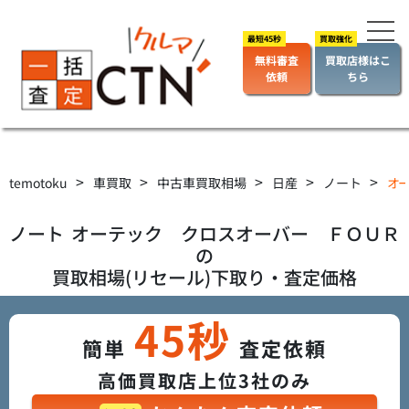
無料審査
買取店様はこ
依頼
ちら
>
>
>
>
>
temotoku
車買取
中古車買取相場
日産
ノート
オー
ノート
オーテック クロスオーバー ＦＯＵＲ
の
買取相場(リセール)下取り・査定価格
45秒
簡単
査定依頼
高価買取店上位3社のみ