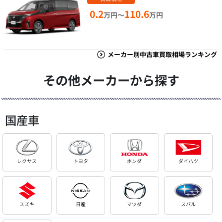
0.2
110.6
万円～
万円
メーカー別中古車買取相場ランキング
その他メーカーから探す
国産車
レクサス
トヨタ
ホンダ
ダイハツ
スズキ
日産
マツダ
スバル