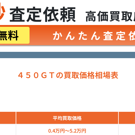
秒
査定依頼
高価買取
無料
かんたん査定
４５０ＧＴの買取価格相場表
平均買取価格
0.4万円～
5.2万円