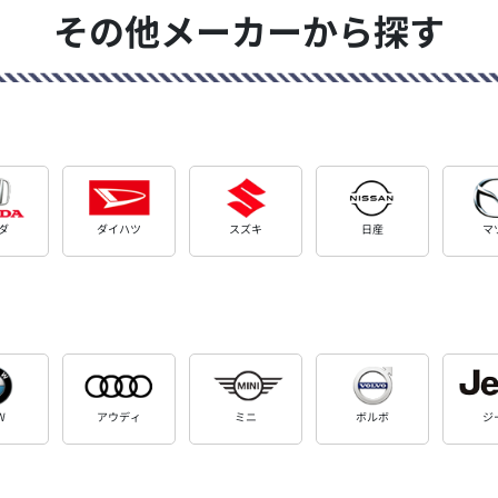
その他メーカーから探す
ダ
ダイハツ
スズキ
日産
マ
W
アウディ
ミニ
ボルボ
ジ