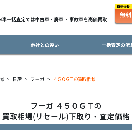
TN車一括査定では中古車・廃車 ・事故車を高価買取
他社との違い
一括査定の流
場
>
日産
>
フーガ
>
４５０ＧＴの買取相場
フーガ
４５０ＧＴ
の
買取相場(リセール)下取り・査定価格