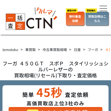
無料審査
買取店様はこ
依頼
ちら
>
>
>
>
>
temotoku
車買取
中古車買取相場
日産
フーガ
４５
フーガ
４５０ＧＴ スポＰ スタイリッシュシ
ルバーレザー
の
買取相場(リセール)下取り・査定価格
45秒
簡単
査定依頼
高価買取店上位3社のみ