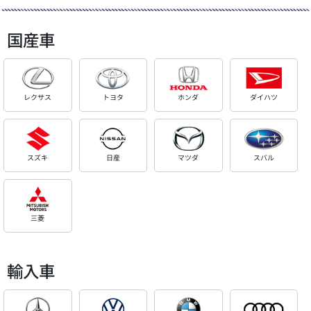
国産車
レクサス
トヨタ
ホンダ
ダイハツ
スズキ
日産
マツダ
スバル
三菱
輸入車