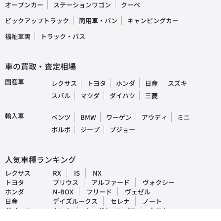
オープンカー
ステーションワゴン
クーペ
ピックアップトラック
商用車・バン
キャンピングカー
福祉車両
トラック・バス
車の買取・査定相場
国産車
レクサス
トヨタ
ホンダ
日産
スズキ
スバル
マツダ
ダイハツ
三菱
輸入車
ベンツ
BMW
ワーゲン
アウディ
ミニ
ボルボ
ジープ
プジョー
人気車種ランキング
レクサス
RX
IS
NX
トヨタ
プリウス
アルファード
ヴォクシー
ホンダ
N-BOX
フリード
ヴェゼル
日産
デイズルークス
セレナ
ノート
ダイハツ
タント
ムーヴキャンパス
タフト
マツダ
CX-5
デミオ
アクセラ