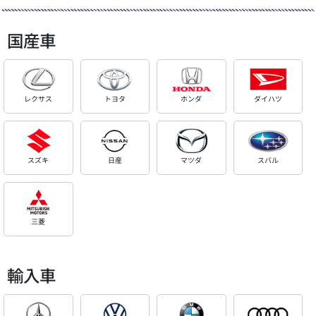
国産車
レクサス
トヨタ
ホンダ
ダイハツ
スズキ
日産
マツダ
スバル
三菱
輸入車