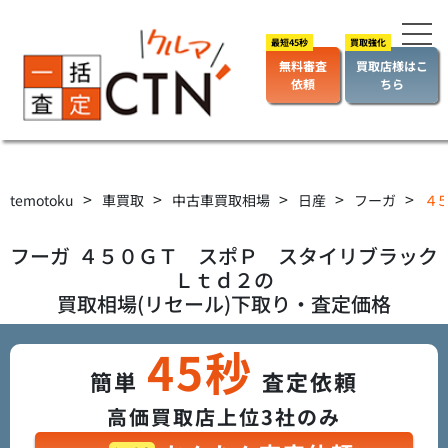
無料審査
買取店様はこ
依頼
ちら
>
>
>
>
>
temotoku
車買取
中古車買取相場
日産
フーガ
４５
フーガ
４５０ＧＴ スポＰ スタイリブラック
Ｌｔｄ２
の
買取相場(リセール)下取り・査定価格
45秒
簡単
査定依頼
高価買取店上位3社のみ