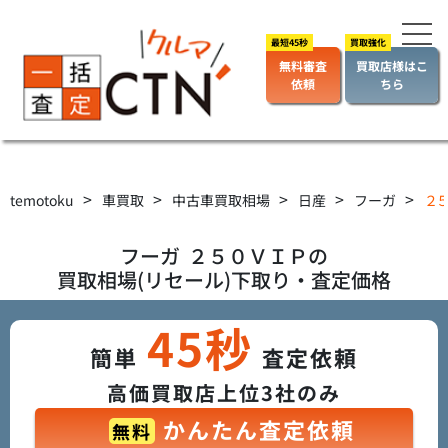
無料審査
買取店様はこ
依頼
ちら
>
>
>
>
>
temotoku
車買取
中古車買取相場
日産
フーガ
２５
フーガ
２５０ＶＩＰ
の
買取相場(リセール)下取り・査定価格
45秒
簡単
査定依頼
高価買取店上位3社のみ
かんたん査定依頼
無料