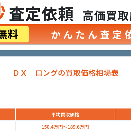
秒
査定依頼
高価買取
無料
かんたん査定
ＤＸ ロングの買取価格相場表
平均買取価格
150.4万円～
189.6万円