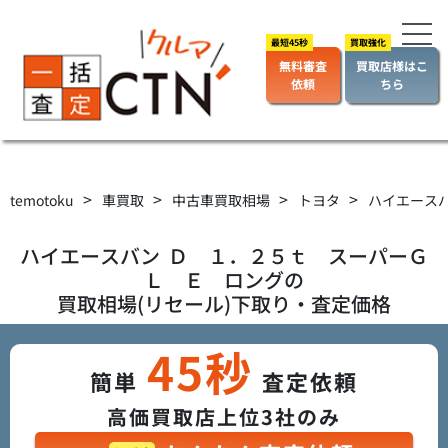
無料審査
買取店様はこ
依頼
ちら
>
>
>
>
temotoku
車買取
中古車買取相場
トヨタ
ハイエース
ハイエースバン
Ｄ １．２５ｔ スーパーＧ
Ｌ Ｅ ロング
の
買取相場(リセール)下取り・査定価格
45秒
簡単
査定依頼
高価買取店上位3社のみ