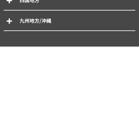
四国地方
九州地方/沖縄
専門別車買取一括査定
- 廃車買取一括査定
- 事故車買取一括査定
- 旧車買取一括査定
- 輸入車買取一括査定
- スーパーカー買取一括査定
タイプから探す買取査定相場
軽自動車
コンパクトカー
SUV・クロカン