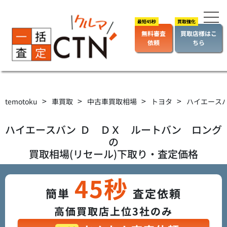
無料審査
買取店様はこ
依頼
ちら
>
>
>
>
temotoku
車買取
中古車買取相場
トヨタ
ハイエース
ハイエースバン
Ｄ ＤＸ ルートバン ロング
の
買取相場(リセール)下取り・査定価格
45秒
簡単
査定依頼
高価買取店上位3社のみ