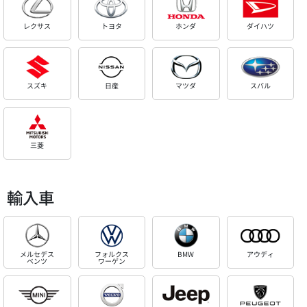
レクサス
トヨタ
ホンダ
ダイハツ
スズキ
日産
マツダ
スバル
三菱
輸入車
メルセデス
フォルクス
BMW
アウディ
ベンツ
ワーゲン