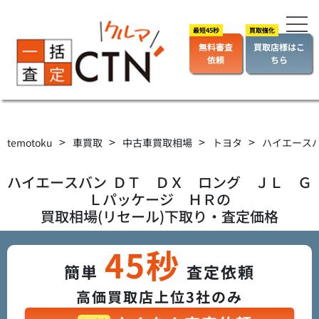
無料審査
買取店様はこ
依頼
ちら
>
>
>
>
temotoku
車買取
中古車買取相場
トヨタ
ハイエース
ハイエースバン
ＤＴ ＤＸ ロング ＪＬ Ｇ
Ｌパッケージ ＨＲ
の
買取相場(リセール)下取り・査定価格
45秒
簡単
査定依頼
高価買取店上位3社のみ