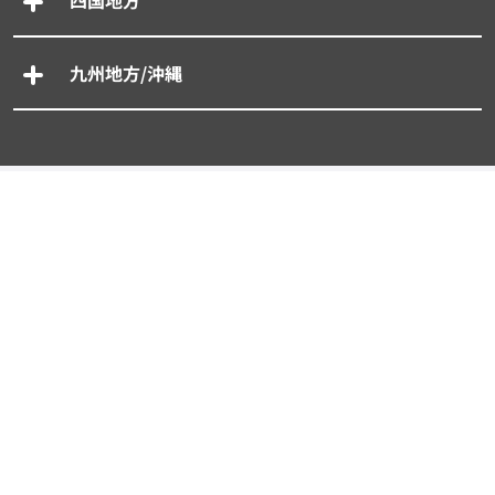
四国地方
九州地方/沖縄
専門別車買取一括査定
- 廃車買取一括査定
- 事故車買取一括査定
- 旧車買取一括査定
- 輸入車買取一括査定
- スーパーカー買取一括査定
タイプから探す買取査定相場
軽自動車
コンパクトカー
SUV・クロカン