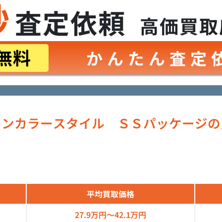
秒
査定依頼
高価買取
無料
かんたん査定
ーンカラースタイル ＳＳパッケージの
平均買取価格
27.9万円～
42.1万円