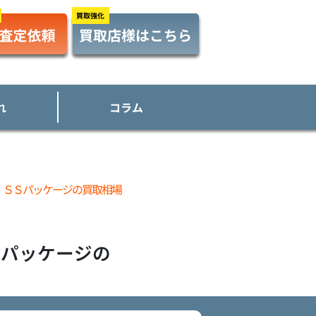
れ
コラム
 ＳＳパッケージの買取相場
Ｓパッケージ
の