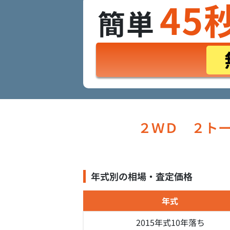
45
簡単
２ＷＤ ２ト
年式別の相場・査定価格
年式
2015年式
10年落ち