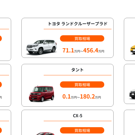
トヨタ ランドクルーザープラド
買取相場
71.1
456.4
万円～
万円
タント
買取相場
0.1
180.2
円
万円～
万円
CX-5
買取相場