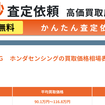
秒
査定依頼
高価買取
無料
かんたん査定
Ｇ ホンダセンシングの買取価格相場
平均買取価格
90.1万円～
116.8万円