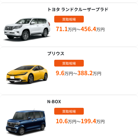
トヨタ ランドクルーザープラド
買取相場
71.1
456.4
万円～
万円
プリウス
買取相場
9.6
388.2
万円～
万円
N-BOX
買取相場
10.6
199.4
万円～
万円