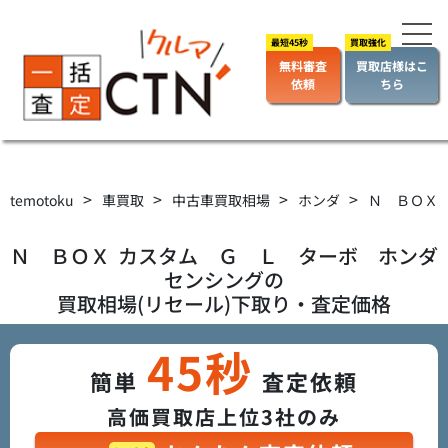
無料審査
買取店様はこ
依頼
ちら
>
>
>
>
temotoku
車買取
中古車買取相場
ホンダ
Ｎ ＢＯＸ
Ｎ ＢＯＸ
カスタム Ｇ Ｌ ターボ ホンダ
センシング
の
買取相場(リセール)下取り・査定価格
45秒
簡単
査定依頼
高価買取店上位3社のみ