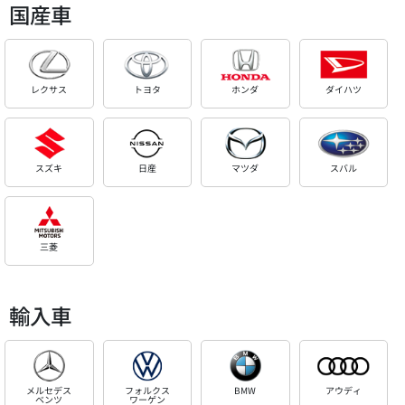
国産車
レクサス
トヨタ
ホンダ
ダイハツ
スズキ
日産
マツダ
スバル
三菱
輸入車
メルセデス
フォルクス
BMW
アウディ
ベンツ
ワーゲン