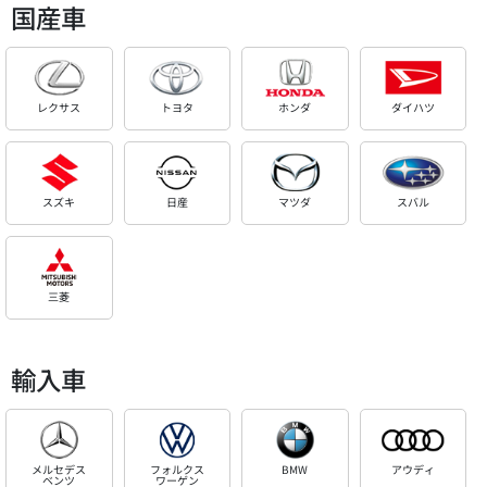
国産車
レクサス
トヨタ
ホンダ
ダイハツ
スズキ
日産
マツダ
スバル
三菱
輸入車
メルセデス
フォルクス
BMW
アウディ
ベンツ
ワーゲン