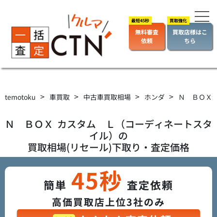
無料審査
買取店様はこ
依頼
ちら
>
>
>
>
temotoku
車買取
中古車買取相場
ホンダ
Ｎ ＢＯＸ
Ｎ ＢＯＸ
カスタム Ｌ（コーディネートスタ
イル）
の
買取相場(リセール)下取り・査定価格
45秒
簡単
査定依頼
高価買取店上位3社のみ