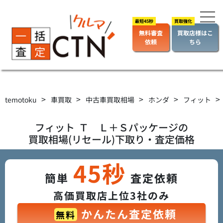
無料審査
買取店様はこ
依頼
ちら
>
>
>
>
>
temotoku
車買取
中古車買取相場
ホンダ
フィット
フィット
Ｔ Ｌ＋Ｓパッケージ
の
買取相場(リセール)下取り・査定価格
45秒
簡単
査定依頼
高価買取店上位3社のみ
かんたん査定依頼
無料