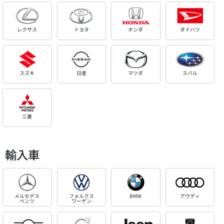
レクサス
トヨタ
ホンダ
ダイハツ
スズキ
日産
マツダ
スバル
三菱
輸入車
メルセデス
フォルクス
BMW
アウディ
ベンツ
ワーゲン