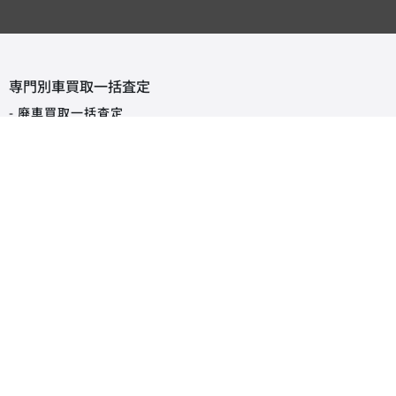
専門別車買取一括査定
- 廃車買取一括査定
- 事故車買取一括査定
- 旧車買取一括査定
- 輸入車買取一括査定
- スーパーカー買取一括査定
タイプから探す買取査定相場
軽自動車
コンパクトカー
SUV・クロカン
ミニバン・ワンボックス
ハッチバック
セダン
オープンカー
ステーションワゴン
クーペ
ピックアップトラック
商用車・バン
キャンピングカー
福祉車両
トラック・バス