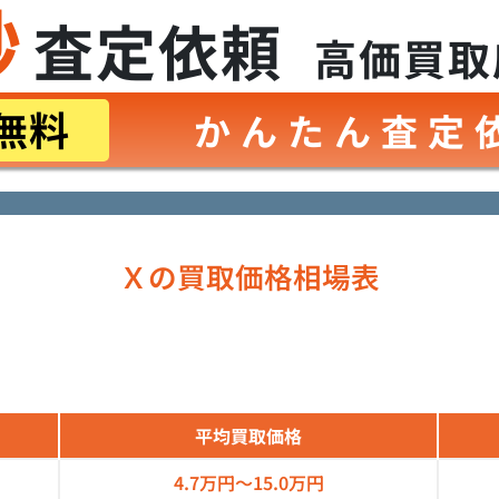
秒
査定依頼
高価買取
無料
かんたん査定
Ｘの買取価格相場表
平均買取価格
4.7万円～
15.0万円