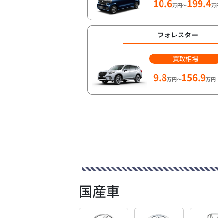
10.6
199.4
万円～
万
フォレスター
買取相場
9.8
156.9
万円～
万円
国産車