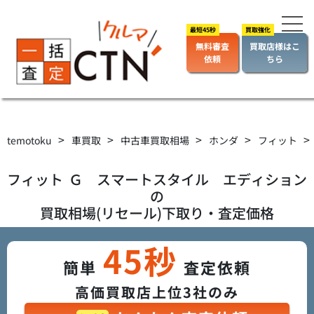
無料審査
買取店様はこ
依頼
ちら
>
>
>
>
>
temotoku
車買取
中古車買取相場
ホンダ
フィット
フィット
Ｇ スマートスタイル エディション
の
買取相場(リセール)下取り・査定価格
45秒
簡単
査定依頼
高価買取店上位3社のみ