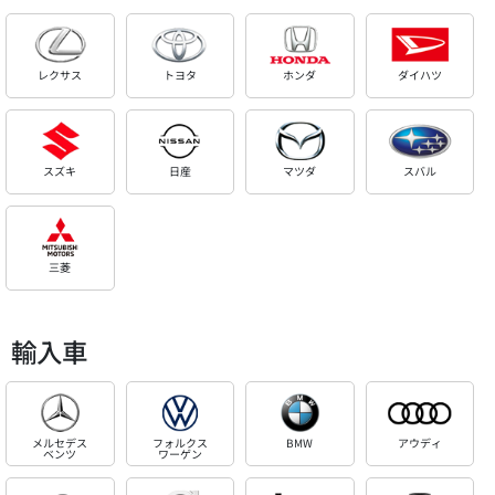
レクサス
トヨタ
ホンダ
ダイハツ
スズキ
日産
マツダ
スバル
三菱
輸入車
メルセデス
フォルクス
BMW
アウディ
ベンツ
ワーゲン