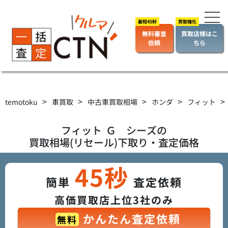
無料審査
買取店様はこ
依頼
ちら
>
>
>
>
>
temotoku
車買取
中古車買取相場
ホンダ
フィット
フィット
Ｇ シーズ
の
買取相場(リセール)下取り・査定価格
45秒
簡単
査定依頼
高価買取店上位3社のみ
かんたん査定依頼
無料