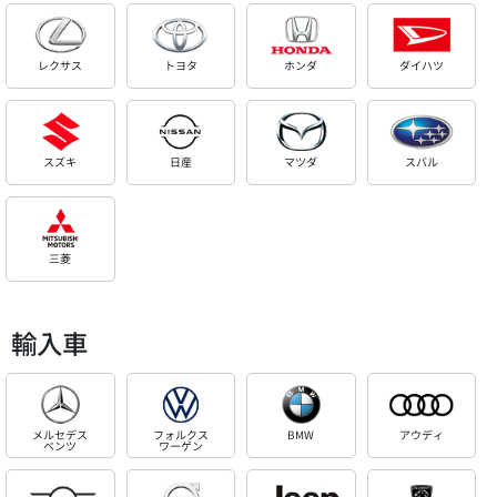
レクサス
トヨタ
ホンダ
ダイハツ
スズキ
日産
マツダ
スバル
三菱
輸入車
メルセデス
フォルクス
BMW
アウディ
ベンツ
ワーゲン