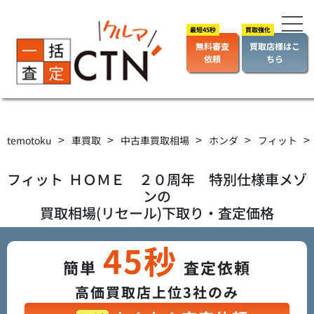
無料審査
買取店様はこ
依頼
ちら
>
>
>
>
>
temotoku
車買取
中古車買取相場
ホンダ
フィット
フィット
ＨＯＭＥ ２０周年 特別仕様車メゾ
ン
の
買取相場(リセール)下取り・査定価格
45秒
簡単
査定依頼
高価買取店上位3社のみ