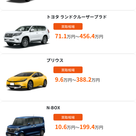
トヨタ ランドクルーザープラド
買取相場
71.1
456.4
万円～
万円
プリウス
買取相場
9.6
388.2
万円～
万円
N-BOX
買取相場
10.6
199.4
万円～
万円