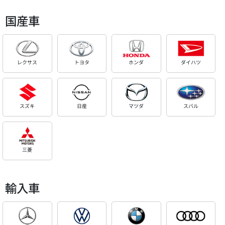
国産車
レクサス
トヨタ
ホンダ
ダイハツ
スズキ
日産
マツダ
スバル
三菱
輸入車