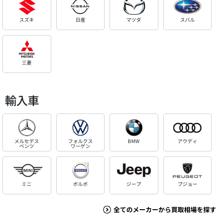
スズキ
日産
マツダ
スバル
三菱
輸入車
メルセデス
フォルクス
BMW
アウディ
ベンツ
ワーゲン
ミニ
ボルボ
ジープ
プジョー
全てのメーカーから買取相場を探す