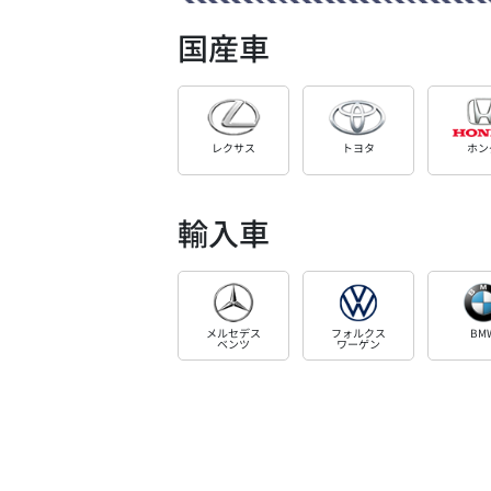
国産車
レクサス
トヨタ
ホン
輸入車
メルセデス
フォルクス
BM
ベンツ
ワーゲン