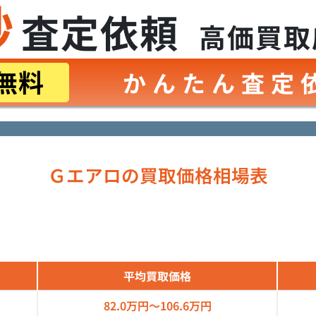
秒
査定依頼
高価買取
無料
かんたん査定
Ｇエアロの買取価格相場表
平均買取価格
82.0万円～
106.6万円