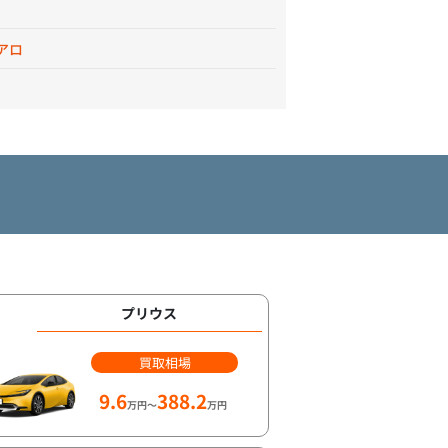
アロ
プリウス
買取相場
9.6
388.2
万円～
万円