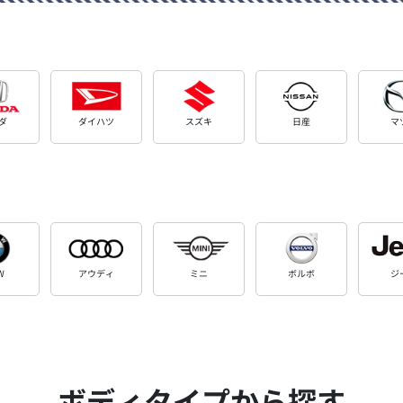
ダ
ダイハツ
スズキ
日産
マ
W
アウディ
ミニ
ボルボ
ジ
ボディタイプから探す