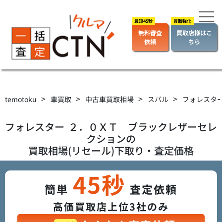
無料審査
買取店様はこ
依頼
ちら
>
>
>
>
temotoku
車買取
中古車買取相場
スバル
フォレスタ
フォレスター
２．０ＸＴ ブラックレザーセレ
クション
の
買取相場(リセール)下取り・査定価格
45秒
簡単
査定依頼
高価買取店上位3社のみ