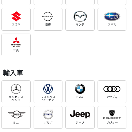
スズキ
日産
マツダ
スバル
三菱
輸入車
メルセデス
フォルクス
BMW
アウディ
ベンツ
ワーゲン
ミニ
ボルボ
ジープ
プジョー