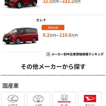
32.5
333.2
万円～
万円
セレナ
買取相場
0.2
110.6
万円～
万円
メーカー別中古車買取相場ランキング
その他メーカーから探す
国産車
レクサス
トヨタ
ホンダ
ダイハツ