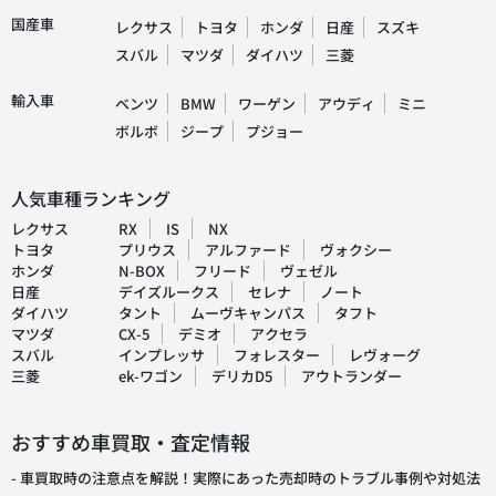
国産車
レクサス
トヨタ
ホンダ
日産
スズキ
スバル
マツダ
ダイハツ
三菱
輸入車
ベンツ
BMW
ワーゲン
アウディ
ミニ
ボルボ
ジープ
プジョー
人気車種ランキング
レクサス
RX
IS
NX
トヨタ
プリウス
アルファード
ヴォクシー
ホンダ
N-BOX
フリード
ヴェゼル
日産
デイズルークス
セレナ
ノート
ダイハツ
タント
ムーヴキャンパス
タフト
マツダ
CX-5
デミオ
アクセラ
スバル
インプレッサ
フォレスター
レヴォーグ
三菱
ek-ワゴン
デリカD5
アウトランダー
おすすめ車買取・査定情報
- 車買取時の注意点を解説！実際にあった売却時のトラブル事例や対処法