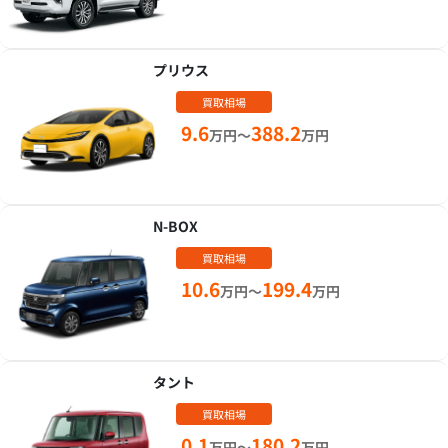
プリウス
買取相場
9.6
388.2
万円～
万円
N-BOX
買取相場
10.6
199.4
万円～
万円
タント
買取相場
0.1
180.2
万円～
万円