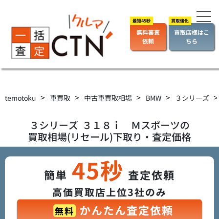
無料審査
買取店様はこ
依頼
ちら
>
>
>
>
temotoku
車買取
中古車買取相場
BMW
３シリーズ
３シリーズ
３１８ｉ Ｍスポーツ
の
買取相場(リセール)下取り・査定価格
45秒
簡単
査定依頼
高価買取店上位3社のみ
かんたん査定依頼
無料