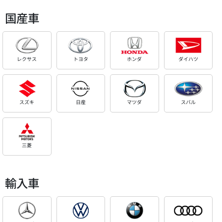
国産車
レクサス
トヨタ
ホンダ
ダイハツ
スズキ
日産
マツダ
スバル
三菱
輸入車