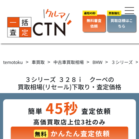
無料審査
買取店様はこ
依頼
ちら
>
>
>
>
temotoku
車買取
中古車買取相場
BMW
３シリーズ
３シリーズ
３２８ｉ クーペ
の
買取相場(リセール)下取り・査定価格
45秒
簡単
査定依頼
高価買取店上位3社のみ
かんたん査定依頼
無料