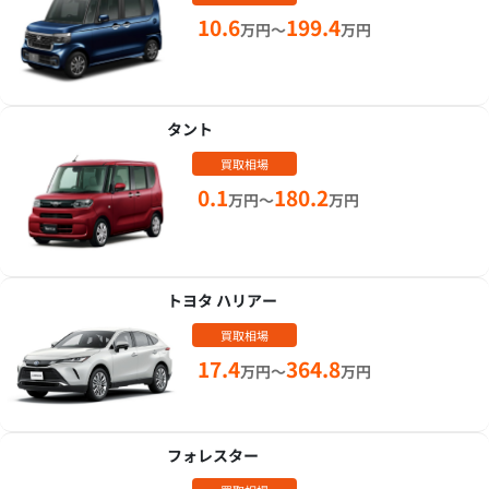
10.6
199.4
万円～
万円
タント
買取相場
0.1
180.2
万円～
万円
トヨタ ハリアー
買取相場
17.4
364.8
万円～
万円
フォレスター