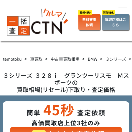
無料審査
買取店様はこ
依頼
ちら
>
>
>
>
temotoku
車買取
中古車買取相場
BMW
３シリーズ
３シリーズ
３２８ｉ グランツーリスモ Ｍス
ポーツ
の
買取相場(リセール)下取り・査定価格
45秒
簡単
査定依頼
高価買取店上位3社のみ