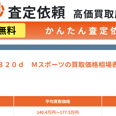
秒
査定依頼
高価買取
無料
かんたん査定
３２０ｄ Ｍスポーツの買取価格相場
平均買取価格
140.4万円～
177.5万円