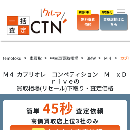
無料審査
買取店様はこ
依頼
ちら
>
>
>
>
>
temotoku
車買取
中古車買取相場
BMW
Ｍ４
カブ
Ｍ４
カブリオレ コンペティション Ｍ ｘＤ
ｒｉｖｅ
の
買取相場(リセール)下取り・査定価格
45秒
簡単
査定依頼
高価買取店上位3社のみ