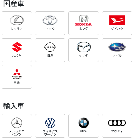
国産車
レクサス
トヨタ
ホンダ
ダイハツ
スズキ
日産
マツダ
スバル
三菱
輸入車
メルセデス
フォルクス
BMW
アウディ
ベンツ
ワーゲン