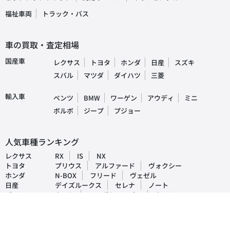
福祉車両
トラック・バス
車の買取・査定相場
国産車
レクサス
トヨタ
ホンダ
日産
スズキ
スバル
マツダ
ダイハツ
三菱
輸入車
ベンツ
BMW
ワーゲン
アウディ
ミニ
ボルボ
ジープ
プジョー
人気車種ランキング
レクサス
RX
IS
NX
トヨタ
プリウス
アルファード
ヴォクシー
ホンダ
N-BOX
フリード
ヴェゼル
日産
デイズルークス
セレナ
ノート
ダイハツ
タント
ムーヴキャンパス
タフト
マツダ
CX-5
デミオ
アクセラ
スバル
インプレッサ
フォレスター
レヴォーグ
三菱
ek-ワゴン
デリカD5
アウトランダー