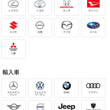
レクサス
トヨタ
ホンダ
ダイハツ
スズキ
日産
マツダ
スバル
三菱
輸入車
メルセデス
フォルクス
BMW
アウディ
ベンツ
ワーゲン