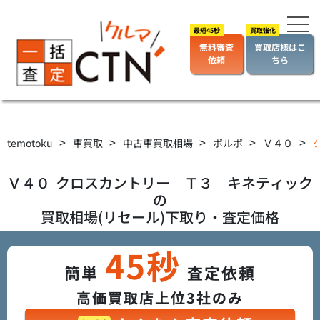
無料審査
買取店様はこ
依頼
ちら
>
>
>
>
>
temotoku
車買取
中古車買取相場
ボルボ
Ｖ４０
Ｖ４０
クロスカントリー Ｔ３ キネティック
の
買取相場(リセール)下取り・査定価格
45秒
簡単
査定依頼
高価買取店上位3社のみ