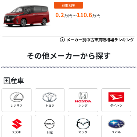
買取相場
0.2
110.6
万円～
万円
メーカー別中古車買取相場ランキング
その他メーカーから探す
国産車
レクサス
トヨタ
ホンダ
ダイハツ
スズキ
日産
マツダ
スバル