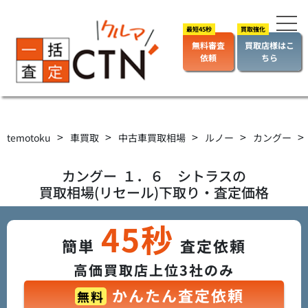
無料審査
買取店様はこ
依頼
ちら
>
>
>
>
>
temotoku
車買取
中古車買取相場
ルノー
カングー
カングー
１．６ シトラス
の
買取相場(リセール)下取り・査定価格
45秒
簡単
査定依頼
高価買取店上位3社のみ
かんたん査定依頼
無料