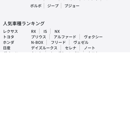
ボルボ
ジープ
プジョー
人気車種ランキング
レクサス
RX
IS
NX
トヨタ
プリウス
アルファード
ヴォクシー
ホンダ
N-BOX
フリード
ヴェゼル
日産
デイズルークス
セレナ
ノート
ダイハツ
タント
ムーヴキャンパス
タフト
マツダ
CX-5
デミオ
アクセラ
スバル
インプレッサ
フォレスター
レヴォーグ
三菱
ek-ワゴン
デリカD5
アウトランダー
おすすめ車買取・査定情報
- 車買取時の注意点を解説！実際にあった売却時のトラブル事例や対処法
も紹介
- 車を買取してもらった場合の税金は戻ってくる？支払いが発生する税金
など詳しく解説！
- 車買取の際に交わす売買契約書とは？確認事項や注意点を徹底解説！