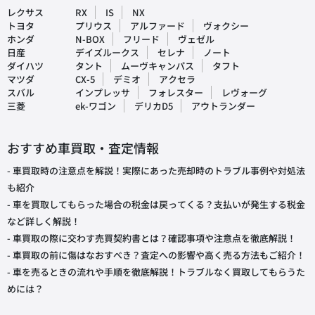
レクサス
RX
IS
NX
トヨタ
プリウス
アルファード
ヴォクシー
ホンダ
N-BOX
フリード
ヴェゼル
日産
デイズルークス
セレナ
ノート
ダイハツ
タント
ムーヴキャンパス
タフト
マツダ
CX-5
デミオ
アクセラ
スバル
インプレッサ
フォレスター
レヴォーグ
三菱
ek-ワゴン
デリカD5
アウトランダー
おすすめ車買取・査定情報
- 車買取時の注意点を解説！実際にあった売却時のトラブル事例や対処法
も紹介
- 車を買取してもらった場合の税金は戻ってくる？支払いが発生する税金
など詳しく解説！
- 車買取の際に交わす売買契約書とは？確認事項や注意点を徹底解説！
- 車買取の前に傷はなおすべき？査定への影響や高く売る方法もご紹介！
- 車を売るときの流れや手順を徹底解説！トラブルなく買取してもらうた
めには？