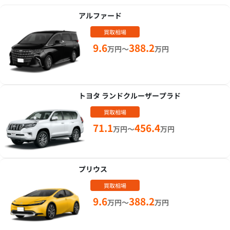
アルファード
買取相場
9.6
388.2
万円～
万円
トヨタ ランドクルーザープラド
買取相場
71.1
456.4
万円～
万円
プリウス
買取相場
9.6
388.2
万円～
万円