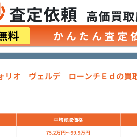
秒
査定依頼
高価買取
無料
かんたん査定
ォリオ ヴェルデ ローンチＥｄの買
平均買取価格
75.2万円～
99.9万円