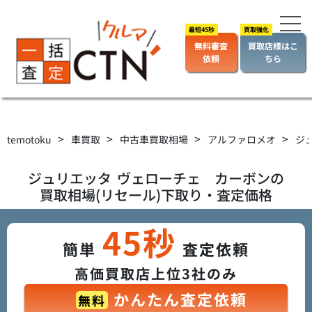
無料審査
買取店様はこ
依頼
ちら
>
>
>
>
temotoku
車買取
中古車買取相場
アルファロメオ
ジ
ジュリエッタ
ヴェローチェ カーボン
の
買取相場(リセール)下取り・査定価格
45秒
簡単
査定依頼
高価買取店上位3社のみ
かんたん査定依頼
無料