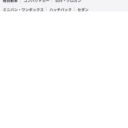
軽自動車
コンパクトカー
SUV・クロカン
ミニバン・ワンボックス
ハッチバック
セダン
オープンカー
ステーションワゴン
クーペ
ピックアップトラック
商用車・バン
キャンピングカー
福祉車両
トラック・バス
車の買取・査定相場
国産車
レクサス
トヨタ
ホンダ
日産
スズキ
スバル
マツダ
ダイハツ
三菱
輸入車
ベンツ
BMW
ワーゲン
アウディ
ミニ
ボルボ
ジープ
プジョー
人気車種ランキング
レクサス
RX
IS
NX
トヨタ
プリウス
アルファード
ヴォクシー
ホンダ
N-BOX
フリード
ヴェゼル