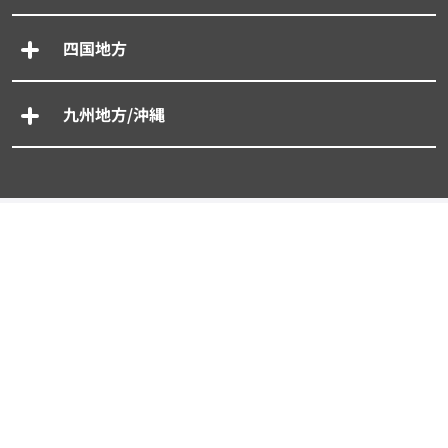
四国地方
九州地方/沖縄
専門別車買取一括査定
- 廃車買取一括査定
- 事故車買取一括査定
- 旧車買取一括査定
- 輸入車買取一括査定
- スーパーカー買取一括査定
タイプから探す買取査定相場