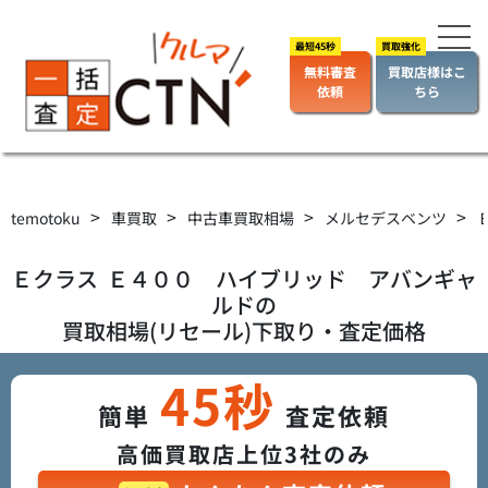
無料審査
買取店様はこ
依頼
ちら
>
>
>
>
temotoku
車買取
中古車買取相場
メルセデスベンツ
Ｅクラス
Ｅ４００ ハイブリッド アバンギャ
ルド
の
買取相場(リセール)下取り・査定価格
45秒
簡単
査定依頼
高価買取店上位3社のみ