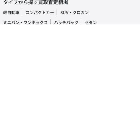
タイプから探す買取査定相場
軽自動車
コンパクトカー
SUV・クロカン
ミニバン・ワンボックス
ハッチバック
セダン
オープンカー
ステーションワゴン
クーペ
ピックアップトラック
商用車・バン
キャンピングカー
福祉車両
トラック・バス
車の買取・査定相場
国産車
レクサス
トヨタ
ホンダ
日産
スズキ
スバル
マツダ
ダイハツ
三菱
輸入車
ベンツ
BMW
ワーゲン
アウディ
ミニ
ボルボ
ジープ
プジョー
人気車種ランキング
レクサス
RX
IS
NX