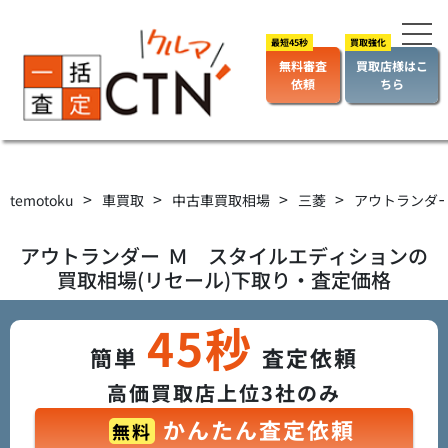
無料審査
買取店様はこ
依頼
ちら
>
>
>
>
temotoku
車買取
中古車買取相場
三菱
アウトランダ
アウトランダー
Ｍ スタイルエディション
の
買取相場(リセール)下取り・査定価格
45秒
簡単
査定依頼
高価買取店上位3社のみ
かんたん査定依頼
無料