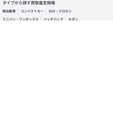
タイプから探す買取査定相場
軽自動車
コンパクトカー
SUV・クロカン
ミニバン・ワンボックス
ハッチバック
セダン
オープンカー
ステーションワゴン
クーペ
ピックアップトラック
商用車・バン
キャンピングカー
福祉車両
トラック・バス
車の買取・査定相場
国産車
レクサス
トヨタ
ホンダ
日産
スズキ
スバル
マツダ
ダイハツ
三菱
輸入車
ベンツ
BMW
ワーゲン
アウディ
ミニ
ボルボ
ジープ
プジョー
人気車種ランキング