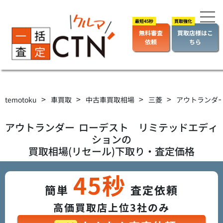
無料審査
買取店様はこ
依頼
ちら
>
>
>
>
temotoku
車買取
中古車買取相場
三菱
アウトランダ
アウトランダー
ローデスト リミテッドエディ
ション
の
買取相場(リセール)下取り・査定価格
45秒
簡単
査定依頼
高価買取店上位3社のみ