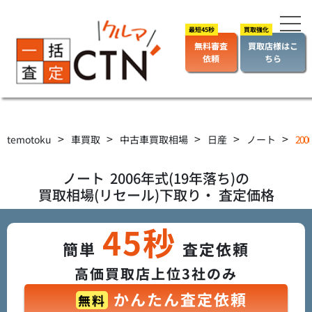
無料審査
買取店様はこ
依頼
ちら
>
>
>
>
>
temotoku
車買取
中古車買取相場
日産
ノート
20
ノート
2006年式(19年落ち)の
買取相場(リセール)下取り・ 査定価格
45秒
簡単
査定依頼
高価買取店上位3社のみ
かんたん査定依頼
無料