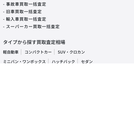
- 事故車買取一括査定
- 旧車買取一括査定
- 輸入車買取一括査定
- スーパーカー買取一括査定
タイプから探す買取査定相場
軽自動車
コンパクトカー
SUV・クロカン
ミニバン・ワンボックス
ハッチバック
セダン
オープンカー
ステーションワゴン
クーペ
ピックアップトラック
商用車・バン
キャンピングカー
福祉車両
トラック・バス
車の買取・査定相場
国産車
レクサス
トヨタ
ホンダ
日産
スズキ
スバル
マツダ
ダイハツ
三菱