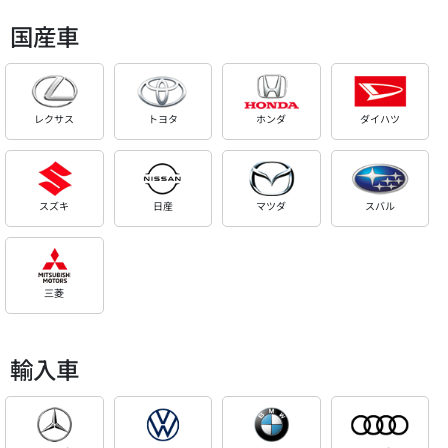
国産車
レクサス
トヨタ
ホンダ
ダイハツ
スズキ
日産
マツダ
スバル
三菱
輸入車