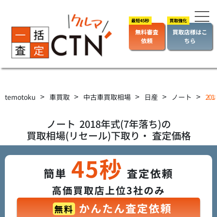
無料審査
買取店様はこ
依頼
ちら
>
>
>
>
>
temotoku
車買取
中古車買取相場
日産
ノート
20
ノート
2018年式(7年落ち)の
買取相場(リセール)下取り・ 査定価格
45秒
簡単
査定依頼
高価買取店上位3社のみ
かんたん査定依頼
無料