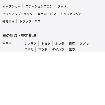
オープンカー
ステーションワゴン
クーペ
ピックアップトラック
商用車・バン
キャンピングカー
福祉車両
トラック・バス
車の買取・査定相場
国産車
レクサス
トヨタ
ホンダ
日産
スズキ
スバル
マツダ
ダイハツ
三菱
輸入車
ベンツ
BMW
ワーゲン
アウディ
ミニ
ボルボ
ジープ
プジョー
人気車種ランキング
レクサス
RX
IS
NX
トヨタ
プリウス
アルファード
ヴォクシー
ホンダ
N-BOX
フリード
ヴェゼル
日産
デイズルークス
セレナ
ノート
ダイハツ
タント
ムーヴキャンパス
タフト