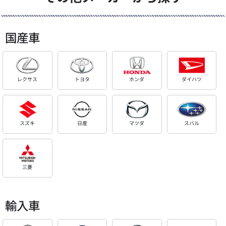
国産車
レクサス
トヨタ
ホンダ
ダイハツ
スズキ
日産
マツダ
スバル
三菱
輸入車