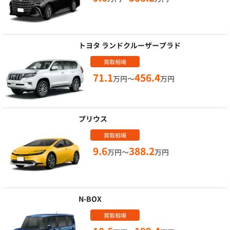
トヨタ ランドクルーザープラド
買取相場
71.1
456.4
万円～
万円
プリウス
買取相場
9.6
388.2
万円～
万円
N-BOX
買取相場