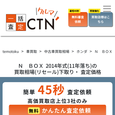
無料審査
買取店様はこ
依頼
ちら
>
>
>
>
temotoku
車買取
中古車買取相場
ホンダ
Ｎ ＢＯＸ
Ｎ ＢＯＸ
2014年式(11年落ち)の
買取相場(リセール)下取り・ 査定価格
45秒
簡単
査定依頼
高価買取店上位3社のみ
かんたん査定依頼
無料